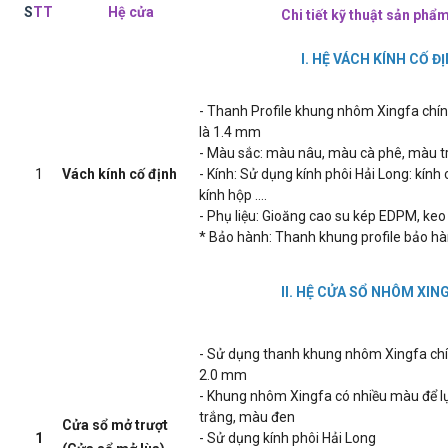
S
TT
Hệ cửa
Chi tiết kỹ thuật sản ph
I. HỆ VÁCH KÍNH CỐ 
- Thanh Profile khung nhôm Xingfa chí
là 1.4 mm
- Màu sắc: màu nâu, màu cà phê, màu 
1
Vách kính cố định
- Kính: Sử dụng kính phôi Hải Long: kính
kính hộp ....
- Phụ liệu: Gioăng cao su kép EDPM, keo S
* Bảo hành: Thanh khung profile bảo h
II. HỆ CỬA SỔ NHÔM XI
- Sử dụng thanh khung nhôm Xingfa ch
2.0 mm
- Khung nhôm Xingfa có nhiều màu để 
trắng, màu đen
Cửa sổ mở trượt
1
- Sử dụng kính phôi Hải Long