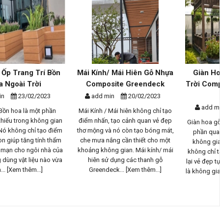
Mái Kính/ Mái Hiên Gỗ Nhựa
Giàn Hoa Gỗ Nhựa Ngoài
Composite Greendeck
Trời Composite - Phương Án
Th...
add min
20/02/2023
add min
17/02/2023
Mái Kính / Mái hiên không chỉ tạo
điểm nhấn, tạo cảnh quan vẻ đẹp
Giàn hoa gỗ nhựa ngoài trời là một
thơ mộng và nó còn tạo bóng mát,
phần quan trọng trong thiết kế
che mưa nắng cần thiết cho một
không gian sống ngoài trời, nó
khoảng không gian. Mái kính/ mái
không chỉ tạo điểm nhấn và mang
hiên sử dụng các thanh gỗ
lại vẻ đẹp tự nhiên tuyệt vời mà con
Greendeck...
[Xem thêm...]
là không gian bóng mát cho...
[Xem
thêm...]