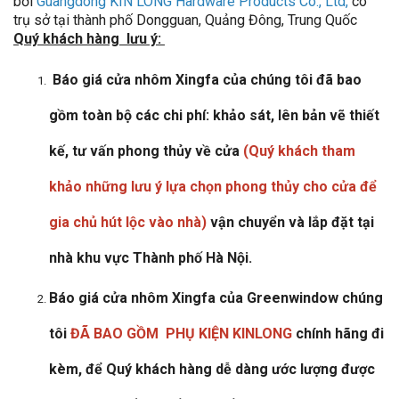
bởi
Guangdong KIN LONG Hardware Products Co., Ltd,
có
trụ sở tại thành phố Dongguan, Quảng Đông, Trung Quốc
Quý khách hàng lưu ý:
Báo giá cửa nhôm Xingfa của chúng tôi đã bao
gồm toàn bộ các chi phí: khảo sát, lên bản vẽ thiết
kế, tư vấn phong thủy về cửa
(
Quý khách tham
khảo những lưu ý lựa chọn phong thủy cho cửa để
gia chủ hút lộc vào nhà
)
vận chuyển và lắp đặt tại
nhà khu vực Thành phố Hà Nội.
Báo giá cửa nhôm Xingfa của Greenwindow chúng
tôi
ĐÃ BAO GỒM PHỤ KIỆN KINLONG
chính hãng đi
kèm, để Quý khách hàng dễ dàng ước lượng được