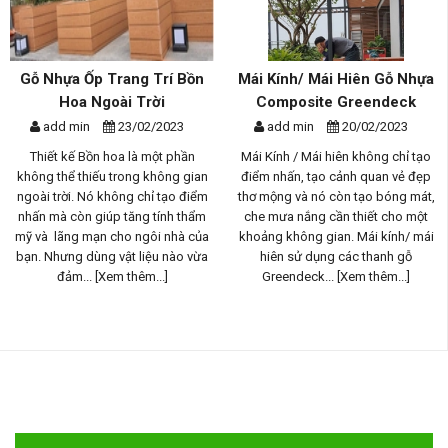
Gỗ Nhựa Ốp Trang Trí Bồn
Mái Kính/ Mái Hiên Gỗ Nhựa
Hoa Ngoài Trời
Composite Greendeck
add min
23/02/2023
add min
20/02/2023
Thiết kế Bồn hoa là một phần
Mái Kính / Mái hiên không chỉ tạo
không thể thiếu trong không gian
điểm nhấn, tạo cảnh quan vẻ đẹp
ngoài trời. Nó không chỉ tạo điểm
thơ mộng và nó còn tạo bóng mát,
nhấn mà còn giúp tăng tính thẩm
che mưa nắng cần thiết cho một
mỹ và lãng mạn cho ngôi nhà của
khoảng không gian. Mái kính/ mái
bạn. Nhưng dùng vật liệu nào vừa
hiên sử dụng các thanh gỗ
đảm...
[Xem thêm...]
Greendeck...
[Xem thêm...]