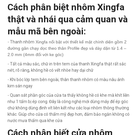
Cách phân biệt nhôm Xingfa
thật và nhái qua cảm quan và
mẫu mã bên ngoài:
- Thanh nhôm
Xingfa nổi bật với thiết kế mặt chính diện gồm 2
đường gân chạy dọc theo thân Profile đẹp và dày dặn từ 1.4 –
2.0 mm (4mm đối với ke góc)
- Tất cả màu sắc, chữ in trên tem của thanh Xingfa thật rất sắc
nét, rõ ràng, không hề có vết nhòe hay dại chữ
- Khi bóc lớp tem bên ngoài, thân thanh nhôm có màu nâu ánh
kim sán ngay
- Quan sát phần góc của cửa ta thấy không hề có khe mà khít liền
như 1 tấm bị ép cong. Đây là công nghệ mới dùng máy để ép góc
chứ không dùng đinh vít liên kết như các loại nhôm thông thường
khác. Giúp cho cửa có thẩm mỹ đẹp hơn, đảm bảo ngăn không có
nước mưa thấm qua khe cửa
Cách nhận biết cửa nhôm