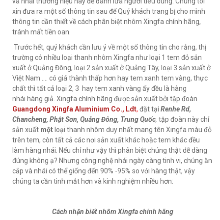
và nhái thương hiệu này để đánh lừa người tiêu dùng. Chúng tôi
xin đưa ra một số thông tin sau để Quý khách trang bị cho mình
thông tin cần thiết về cách phân biệt nhôm Xingfa chính hãng,
tránh mất tiền oan.
Trước hết, quý khách cần lưu ý về một số thông tin cho rằng, thị
trường có nhiều loại thanh nhôm Xingfa như loại 1 tem đỏ sản
xuất ở Quảng Đông, loại 2 sản xuất ở Quảng Tây, loại 3 sản xuất ở
Việt Nam .... có giá thành thấp hơn hay tem xanh tem vàng, thực
chất thì tất cả loại 2, 3 hay tem xanh vàng ấy đều là hàng
nhái hàng giả. Xingfa chính hãng được sản xuất bởi tập đoàn
Guangdong Xingfa Aluminium Co., Ldt
,
đặt tại
Renhe Rd,
Chancheng, Phật Sơn, Quảng Đông, Trung Quốc
,
tập đoàn này chỉ
sản xuất
một
loại thanh nhôm duy nhất mang tên Xingfa màu đỏ
trên tem, còn tất cả các nơi sản xuất khác hoặc tem khác đều
làm hàng nhái. Nếu chỉ như vậy thì phân biệt chúng thật dễ dàng
đúng không ạ? Nhưng công nghệ nhái ngày càng tinh vi, chúng ăn
cắp và nhái có thể giống đến 90% -95% so với hàng thật, vậy
chúng ta cần tinh mắt hơn và kinh nghiệm nhiều hơn:
Cách nhận biết nhôm Xingfa chính hãng