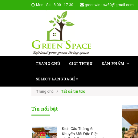
Mon - Sat: 8:00 - 17:30
greenwindow80@gmail.com
TRANG CHỦ
GIỚI THIỆU
SẢN PHẨM
SELECT LANGUAGE
▼
Tất cả tin tức
Trang chủ
/
Tin nổi bật
Kích Cầu Tháng 6 -
Khuyến Mãi Đặc Biệt