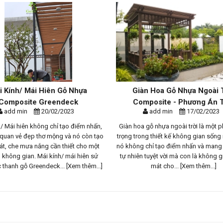
/ Mái Hiên Gỗ Nhựa
Giàn Hoa Gỗ Nhựa Ngoài Trời
site Greendeck
Composite - Phương Án Th...
min
20/02/2023
add min
17/02/2023
hiên không chỉ tạo điểm nhấn,
Giàn hoa gỗ nhựa ngoài trời là một phần qu
ẻ đẹp thơ mộng và nó còn tạo
trọng trong thiết kế không gian sống ngoài tr
 mưa nắng cần thiết cho một
nó không chỉ tạo điểm nhấn và mang lại vẻ 
gian. Mái kính/ mái hiên sử
tự nhiên tuyệt vời mà con là không gian bó
gỗ Greendeck...
[Xem thêm...]
mát cho...
[Xem thêm...]