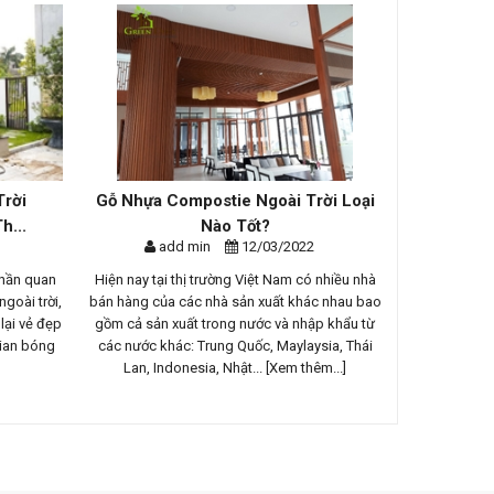
Gỗ Nhựa Compostie Ngoài Trời Loại
Cung Cấp và L
Nào Tốt?
Hiên, Ban
add min
12/03/2022
add min
an
Hiện nay tại thị trường Việt Nam có nhiều nhà
Ngôi biệt thự nằm
ời,
bán hàng của các nhà sản xuất khác nhau bao
Đảo với không gian
đẹp
gồm cả sản xuất trong nước và nhập khẩu từ
cây cối, núi rừng 
ng
các nước khác: Trung Quốc, Maylaysia, Thái
sống xanh mơ ướ của 
Lan, Indonesia, Nhật...
[Xem thêm...]
tận hưởng