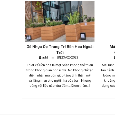
 Đặc
Gỗ Nhựa Ốp Trang Trí Bồn Hoa Ngoài
Mái Kính
Trời
Compo
add min
23/02/2023
add 
ang gặp
Thiết kế Bồn hoa là một phần không thể thiếu
Mái Kính / Mái 
h hàng
trong không gian ngoài trời. Nó không chỉ tạo
tạo cảnh quan v
trong
điểm nhấn mà còn giúp tăng tính thẩm mỹ
bóng mát, che
 Gian
và lãng mạn cho ngôi nhà của bạn. Nhưng
khoảng không 
dùng vật liệu nào vừa đảm...
[Xem thêm...]
dụng các thanh 