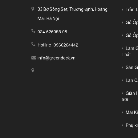
Trần La
33 Bờ Sông Sét, Trương Định, Hoàng
Mai, Hà Nội
Gỗ Ốp 
024 626055 08
Gỗ Ốp 
Hotline :0966264442
Lam Gỗ
Thất
info@greendeck.vn
Sàn Gỗ
Lan Ca
Giàn H
trời
Mái Kí
Phụ ki