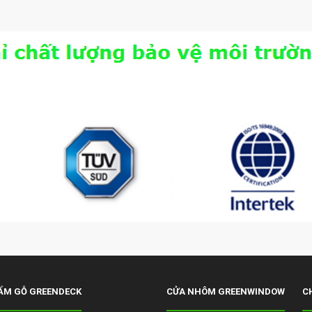
ẨM GỖ GREENDECK
CỬA NHÔM GREENWINDOW
C