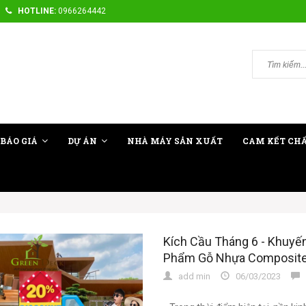
HOTLINE:
0966264442
BÁO GIÁ
DỰ ÁN
NHÀ MÁY SẢN XUẤT
CAM KẾT CH
Kích Cầu Tháng 6 - Khuyế
Phẩm Gỗ Nhựa Composite
add min
06/03/2023
0