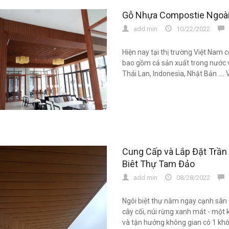
Gỗ Nhựa Compostie Ngoài 
add min
10/22/2022
0
Hiện nay tại thị trường Việt Nam
bao gồm cả sản xuất trong nước 
Thái Lan, Indonesia, Nhật Bản ....
Cung Cấp và Lắp Đặt Trần 
Biêt Thự Tam Đảo
add min
08/28/2022
0
Ngôi biệt thự nằm ngay cạnh sân
cây cối, núi rừng xanh mát - một
và tận hưởng không gian có 1 khôn