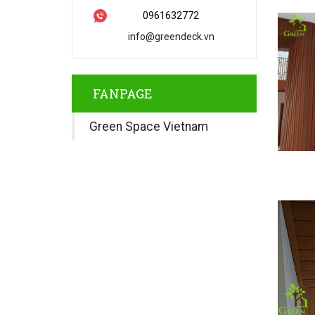
0961632772
info@greendeck.vn
FANPAGE
Green Space Vietnam