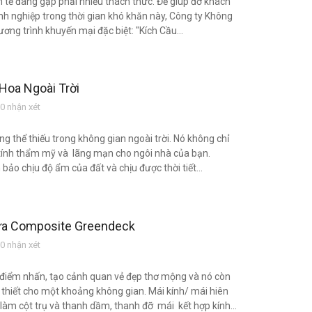
h tế đang gặp phải nhiều thách thức. Để giúp đỡ khách
h nghiệp trong thời gian khó khăn này, Công ty Không
ơng trình khuyến mại đặc biệt: "Kích Cầu...
Hoa Ngoài Trời
 nhận xét
g thể thiếu trong không gian ngoài trời. Nó không chỉ
tính thẩm mỹ và lãng mạn cho ngôi nhà của bạn.
ảo chịu độ ẩm của đất và chịu được thời tiết...
hựa Composite Greendeck
 nhận xét
o điểm nhấn, tạo cảnh quan vẻ đẹp thơ mộng và nó còn
thiết cho một khoảng không gian. Mái kính/ mái hiên
àm cột trụ và thanh dầm, thanh đỡ mái kết hợp kính...