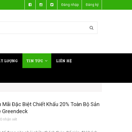
Đăng nhập
Đăng ký
ẤT LƯỢNG
TIN TỨC
LIÊN HỆ
n Mãi Đặc Biệt Chiết Khấu 20% Toàn Bộ Sản
 Greendeck
 nhận xét