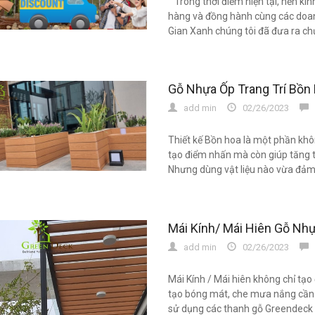
Trong thời điểm hiện tại, nền kin
hàng và đồng hành cùng các doan
Gian Xanh chúng tôi đã đưa ra chư
Gỗ Nhựa Ốp Trang Trí Bồn 
add min
02/26/2023
0
Thiết kế Bồn hoa là một phần khôn
tạo điểm nhấn mà còn giúp tăng 
Nhưng dùng vật liệu nào vừa đảm b
Mái Kính/ Mái Hiên Gỗ N
add min
02/26/2023
0
Mái Kính / Mái hiên không chỉ tạ
tạo bóng mát, che mưa nắng cần 
sử dụng các thanh gỗ Greendeck l