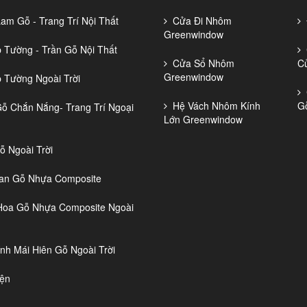
m Gỗ - Trang Trí Nội Thất
Cửa Đi Nhôm
Đ
Greenwindow
Tường - Trần Gỗ Nội Thất
C
Cửa Sổ Nhôm
C
Greenwindow
Tường Ngoài Trời
C
Hệ Vách Nhôm Kính
G
 Chắn Nắng- Trang Trí Ngoại
Lớn Greenwindow
 Ngoài Trời
n Gỗ Nhựa Composite
oa Gỗ Nhựa Composite Ngoài
nh Mái Hiên Gỗ Ngoài Trời
ện