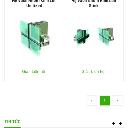
Hệ Vách Nhôm Kính Lớn
Hệ Vách Nhôm Kính Lớn
Unitized
Stick
Giá : Liên hệ
Giá : Liên hệ
«
1
»
TIN TỨC