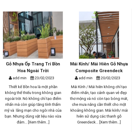
Gỗ Nhựa Ốp Trang Trí Bồn
Mái Kính/ Mái Hiên Gỗ Nhựa
Hoa Ngoài Trời
Composite Greendeck
add min
23/02/2023
add min
20/02/2023
Thiết kế Bồn hoa là một phần
Mái Kính / Mái hiên không chỉ tạo
không thể thiếu trong không gian
điểm nhấn, tạo cảnh quan vẻ đẹp
ngoài trời. Nó không chỉ tạo điểm
thơ mộng và nó còn tạo bóng mát,
nhấn mà còn giúp tăng tính thẩm
che mưa nắng cần thiết cho một
mỹ và lãng mạn cho ngôi nhà của
khoảng không gian. Mái kính/ mái
bạn. Nhưng dùng vật liệu nào vừa
hiên sử dụng các thanh gỗ
đảm...
[Xem thêm...]
Greendeck...
[Xem thêm...]