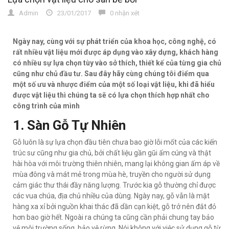
Admin
23/01/2017
0 nhận xét
Ngày nay, cùng với sự phát triển của khoa học, công nghệ, có
rất nhiều vật liệu mới được áp dụng vào xây dựng, khách hàng
có nhiều sự lựa chọn tùy vào sở thích, thiết kế của từng gia chủ
cũng như chủ đầu tư. Sau đây hãy cùng chúng tôi điểm qua
một số ưu và nhược điểm của một số loại vật liệu, khi đã hiểu
được vật liệu thì chúng ta sẽ có lựa chọn thích hợp nhất cho
công trình của mình
1. Sàn Gỗ Tự Nhiên
Gỗ luôn là sự lựa chọn đầu tiên chưa bao giờ lỗi mốt của các kiến
trúc sư cũng như gia chủ, bởi chất liệu gần gũi ấm cúng và thật
hài hòa với môi trường thiên nhiên, mang lại không gian ấm áp về
mùa đông và mát mẻ trong mùa hè, truyền cho người sử dụng
cảm giác thư thái đầy năng lượng. Trước kia gỗ thường chỉ được
các vua chúa, địa chủ nhiều của dùng. Ngày nay, gỗ vẫn là mặt
hàng xa xỉ bởi nguồn khai thác đã dần cạn kiệt, gỗ trở nên đắt đỏ
hơn bao giờ hết. Ngoài ra chúng ta cũng cần phải chung tay bảo
vệ môi trường sống, bảo vệ rừng. Nói không với việc sử dụng gỗ từ