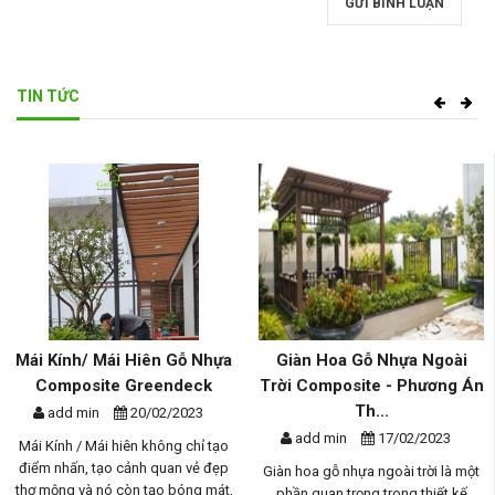
GỬI BÌNH LUẬN
TIN TỨC
Mái Kính/ Mái Hiên Gỗ Nhựa
Giàn Hoa Gỗ Nhựa Ngoài
Composite Greendeck
Trời Composite - Phương Án
Th...
add min
20/02/2023
add min
17/02/2023
Mái Kính / Mái hiên không chỉ tạo
điểm nhấn, tạo cảnh quan vẻ đẹp
Giàn hoa gỗ nhựa ngoài trời là một
thơ mộng và nó còn tạo bóng mát,
phần quan trọng trong thiết kế