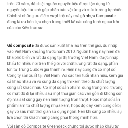
trên 20 năm, đặc biệt nguồn nguyên liệu được tận dụng từ
nguyên liệu tái sinh góp phần bảo vệ rừng và môi trường tự nhiên.
Chính vì những ưu điểm vượt trội này mà
gỗ nhựa Composite
đang là ưu tiên lựa chọn trong thiết kế các công trình ngoài trời
của các Kiến trúc sư
Gỗ composite
đã được sản xuất khá lâu trên thế giới, du nhập
vào Việt Nam khoảng trước năm 2010. Nguồn hàng này hiên đã
khá phổ biến và rất đa dạng tại thị trường Viêt Nam, được nhập
khẩu từ nhiều nơi trên thế giới với chất lượng rất đa dạng, phần
lớn từ Trung Quốc vì giá thành rẻ. Hiện nay cũng đã có một số
Công ty sản xuất tại Việt Nam. Với các tên tuổi nhãn hiệu, kèm giá
cả khác nhau và vô cùng đa dạng thì kèm theo đó chất lượng
cũng rất khác nhau. Có một số sản phẩm dùng trong môi trường
có mật độ đi lại nhiều sau một thời gian các vân gỗ lì đi không còn
độ ma sát cũng gây nên hiện tượng trơn trượt. Hoặc một số sản
phẩm làm từ chất lượng nhựa kém, hoặc độ dày kém cũng dễ bị
gãy vỡ sau một thời gian sử dụng ngắn. Nên khi càng có nhiều sự
lựa chọn thì khách hàng càng phải thông minh hơn.
Với sàn gỗ Composite Greendeck chúng tôi được nhập khẩu từ