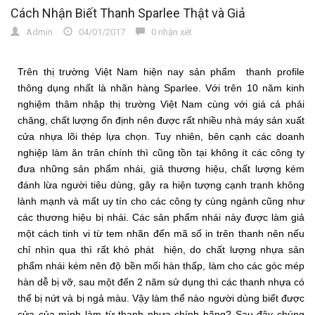
Cách Nhận Biết Thanh Sparlee Thật và Giả
Admin
04/01/2017
0 nhận xét
Trên thị trường Việt Nam hiện nay sản phẩm thanh profile
thông dụng nhất là nhãn hàng Sparlee. Với trên 10 năm kinh
nghiệm thâm nhập thị trường Việt Nam cùng với giá cả phải
chăng, chất lượng ổn định nên được rất nhiều nhà máy sản xuất
cửa nhựa lõi thép lựa chọn. Tuy nhiên, bên cạnh các doanh
nghiệp làm ăn trân chính thì cũng tồn tại không ít các công ty
đưa những sản phẩm nhái, giả thương hiệu, chất lượng kém
đánh lừa người tiêu dùng, gây ra hiện tượng cạnh tranh không
lành mạnh và mất uy tín cho các công ty cùng ngành cũng như
các thương hiệu bị nhái. Các sản phẩm nhái này được làm giả
một cách tinh vi từ tem nhãn đến mã số in trên thanh nên nếu
chỉ nhìn qua thì rất khó phát hiện, do chất lượng nhựa sản
phẩm nhái kém nên độ bền mối hàn thấp, làm cho các góc mép
hàn dễ bị vỡ, sau một đến 2 năm sử dụng thì các thanh nhựa có
thể bị nứt và bị ngả màu. Vậy làm thể nào người dùng biết được
cửa của mình làm từ thanh nhựa chính hãng? Sau đây chúng