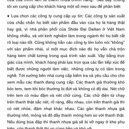
tôi xin cung cấp cho khách hàng một số mẹo sau để phân biệt
♦ Lựa chọn các công ty cung cấp uy tín: Các công ty sản xuất
cửa chắc chắn họ biết sản phẩm đầu vào của họ là hàng thật
hay giả, vì nhà phân phối của Shide Đại Dailian ở Việt Nam
không nhiều, và với kinh nghiệm làm trong ngành thì họ biết rất
rõ loại nào tốt. Cũng không hẳn các công ty lớn luôn nói "không"
với sản phẩm nhái, vì một mục đích nào đó họ vẫn chà trộn
hàng kém chất lượng trong quá trình sản xuất. Vậy bằng trực
giác của mình, khách hàng phải lựa trọn qua các lần tiếp xúc để
biết được những người làm việc, những công ty có tâm trong
nghề. T
ới xưởng bên nhà cung cấp kiểm tra và yêu cầu cho cho
xem mẫu các thanh đang cung cấp. Các thanh giả thường khó
bóc tem, tem khi bóc thường bị đứt và không có độ dai. Nét chữ
trên tem có màu đậm và nét chữ cứng. Các chữ điện tử chạy
trên thanh thật sắc nét, rõ ràng, đều nhau, còn trên thanh giả thì
có nét nhòe, đậm nhạt khác nhau. Các gân thanh nhựa giả
thường nhỏ, mỏng và độ dầy thanh mỏng hơn so với thanh thật.
Nếu dùng búa đập thì thanh nhựa giả sẽ bị vỡ ngay ở khe phụ
kiện, còn thanh thật thì vo cùng bền và khó vỡ.