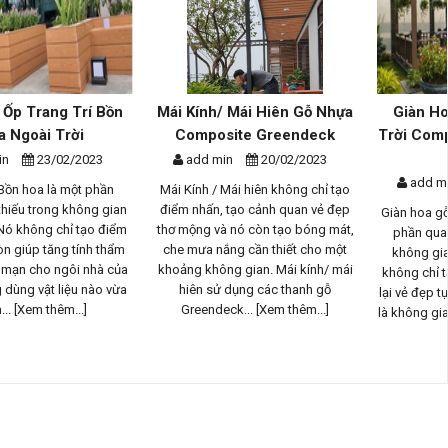
Mái Kính/ Mái Hiên Gỗ Nhựa
Giàn Hoa Gỗ Nhựa Ngoài
Composite Greendeck
Trời Composite - Phương Án
Th...
add min
20/02/2023
add min
17/02/2023
Mái Kính / Mái hiên không chỉ tạo
điểm nhấn, tạo cảnh quan vẻ đẹp
Giàn hoa gỗ nhựa ngoài trời là một
thơ mộng và nó còn tạo bóng mát,
phần quan trọng trong thiết kế
che mưa nắng cần thiết cho một
không gian sống ngoài trời, nó
khoảng không gian. Mái kính/ mái
không chỉ tạo điểm nhấn và mang
hiên sử dụng các thanh gỗ
lại vẻ đẹp tự nhiên tuyệt vời mà con
Greendeck...
[Xem thêm...]
là không gian bóng mát cho...
[Xem
thêm...]