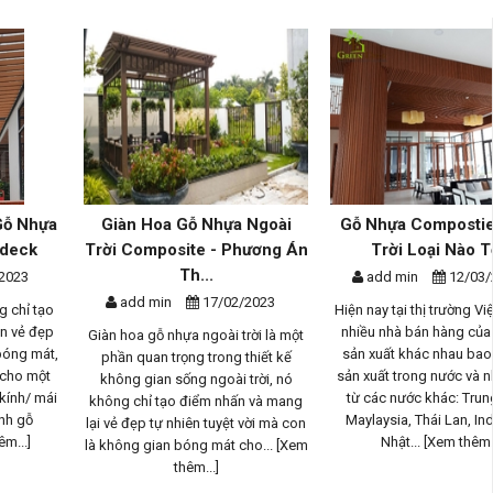
Giàn Hoa Gỗ Nhựa Ngoài
Gỗ Nhựa Compostie Ngoài
Trời Composite - Phương Án
Trời Loại Nào Tốt?
Th...
add min
12/03/2022
add min
17/02/2023
Hiện nay tại thị trường Việt Nam có
nhiều nhà bán hàng của các nhà
Giàn hoa gỗ nhựa ngoài trời là một
sản xuất khác nhau bao gồm cả
phần quan trọng trong thiết kế
sản xuất trong nước và nhập khẩu
không gian sống ngoài trời, nó
từ các nước khác: Trung Quốc,
không chỉ tạo điểm nhấn và mang
Maylaysia, Thái Lan, Indonesia,
lại vẻ đẹp tự nhiên tuyệt vời mà con
Nhật...
[Xem thêm...]
là không gian bóng mát cho...
[Xem
thêm...]