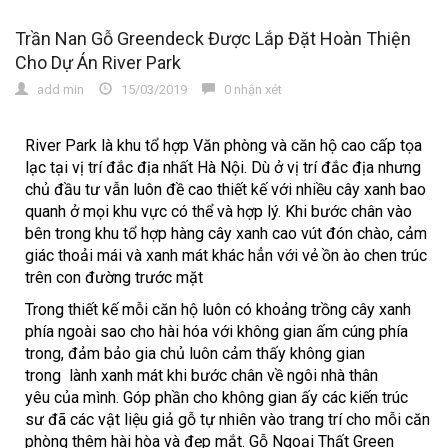
Trần Nan Gỗ Greendeck Được Lắp Đặt Hoàn Thiện
Cho Dự Án River Park
add min
15/03/2019
0 nhận xét
River Park là khu tổ hợp Văn phòng và căn hộ cao cấp tọa
lạc tại vị trí đắc địa nhất Hà Nội. Dù ở vị trí đắc địa nhưng
chủ đầu tư vẫn luôn đề cao thiết kế với nhiều cây xanh bao
quanh ở mọi khu vực có thể và hợp lý. Khi bước chân vào
bên trong khu tổ hợp hàng cây xanh cao vút đón chào, cảm
giác thoải mái và xanh mát khác hẳn với vẻ ồn ào chen trúc
trên con đường trước mặt
Trong thiết kế mỗi căn hộ luôn có khoảng trồng cây xanh
phía ngoài sao cho hài hóa với không gian ấm cúng phía
trong, đảm bảo gia chủ luôn cảm thấy không gian
trong lành xanh mát khi bước chân về ngôi nhà thân
yêu của mình. Góp phần cho không gian ấy các kiến trúc
sư đã các vật liệu giả gỗ tự nhiên vào trang trí cho mỗi căn
phòng thêm hài hòa và đẹp mắt.
Gỗ Ngoại Thất Green