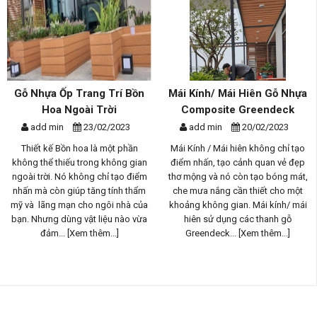
Gỗ Nhựa Ốp Trang Trí Bồn
Mái Kính/ Mái Hiên Gỗ Nhựa
Hoa Ngoài Trời
Composite Greendeck
add min
23/02/2023
add min
20/02/2023
Thiết kế Bồn hoa là một phần
Mái Kính / Mái hiên không chỉ tạo
không thể thiếu trong không gian
điểm nhấn, tạo cảnh quan vẻ đẹp
ngoài trời. Nó không chỉ tạo điểm
thơ mộng và nó còn tạo bóng mát,
nhấn mà còn giúp tăng tính thẩm
che mưa nắng cần thiết cho một
mỹ và lãng mạn cho ngôi nhà của
khoảng không gian. Mái kính/ mái
bạn. Nhưng dùng vật liệu nào vừa
hiên sử dụng các thanh gỗ
đảm...
[Xem thêm...]
Greendeck...
[Xem thêm...]