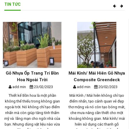
TIN TỨC
ang Trí Bồn
Mái Kính/ Mái Hiên Gỗ Nhựa
Giàn Hoa Gỗ 
i Trời
Composite Greendeck
Trời Composite
Th.
23/02/2023
add min
20/02/2023
add min
a là một phần
Mái Kính / Mái hiên không chỉ tạo
rong không gian
điểm nhấn, tạo cảnh quan vẻ đẹp
Giàn hoa gỗ nhựa n
ông chỉ tạo điểm
thơ mộng và nó còn tạo bóng mát,
phần quan trọng 
 tăng tính thẩm
che mưa nắng cần thiết cho một
không gian sống 
ho ngôi nhà của
khoảng không gian. Mái kính/ mái
không chỉ tạo đi
ật liệu nào vừa
hiên sử dụng các thanh gỗ
lại vẻ đẹp tự nhiên