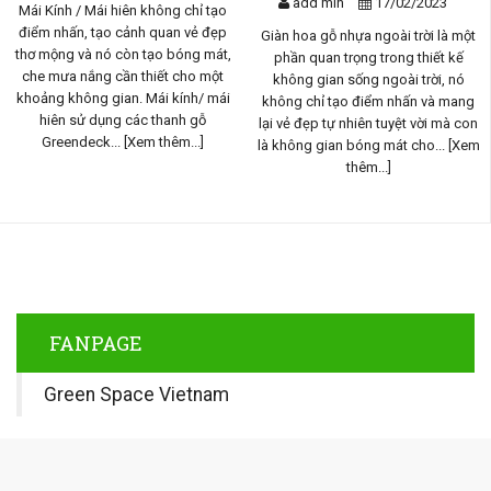
add min
17/02/2023
Mái Kính / Mái hiên không chỉ tạo
điểm nhấn, tạo cảnh quan vẻ đẹp
Giàn hoa gỗ nhựa ngoài trời là một
thơ mộng và nó còn tạo bóng mát,
phần quan trọng trong thiết kế
che mưa nắng cần thiết cho một
không gian sống ngoài trời, nó
khoảng không gian. Mái kính/ mái
không chỉ tạo điểm nhấn và mang
hiên sử dụng các thanh gỗ
lại vẻ đẹp tự nhiên tuyệt vời mà con
Greendeck...
[Xem thêm...]
là không gian bóng mát cho...
[Xem
thêm...]
FANPAGE
Green Space Vietnam