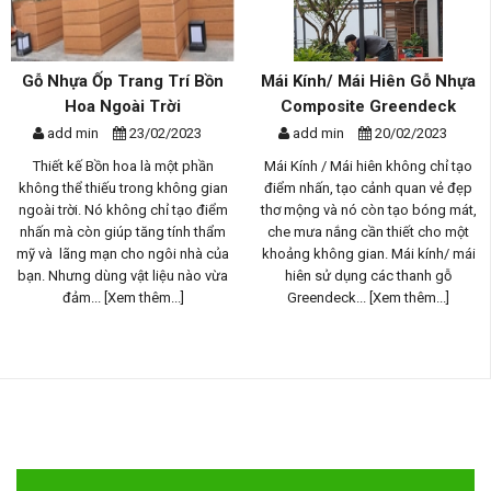
Gỗ Nhựa Ốp Trang Trí Bồn
Mái Kính/ Mái Hiên Gỗ Nhựa
Hoa Ngoài Trời
Composite Greendeck
add min
23/02/2023
add min
20/02/2023
Thiết kế Bồn hoa là một phần
Mái Kính / Mái hiên không chỉ tạo
không thể thiếu trong không gian
điểm nhấn, tạo cảnh quan vẻ đẹp
ngoài trời. Nó không chỉ tạo điểm
thơ mộng và nó còn tạo bóng mát,
nhấn mà còn giúp tăng tính thẩm
che mưa nắng cần thiết cho một
mỹ và lãng mạn cho ngôi nhà của
khoảng không gian. Mái kính/ mái
bạn. Nhưng dùng vật liệu nào vừa
hiên sử dụng các thanh gỗ
đảm...
[Xem thêm...]
Greendeck...
[Xem thêm...]