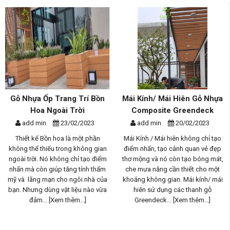
Mái Kính/ Mái Hiên Gỗ Nhựa
Giàn Hoa Gỗ Nhựa Ngoài
Composite Greendeck
Trời Composite - Phương Án
Th...
add min
20/02/2023
add min
17/02/2023
Mái Kính / Mái hiên không chỉ tạo
điểm nhấn, tạo cảnh quan vẻ đẹp
Giàn hoa gỗ nhựa ngoài trời là một
thơ mộng và nó còn tạo bóng mát,
phần quan trọng trong thiết kế
che mưa nắng cần thiết cho một
không gian sống ngoài trời, nó
khoảng không gian. Mái kính/ mái
không chỉ tạo điểm nhấn và mang
hiên sử dụng các thanh gỗ
lại vẻ đẹp tự nhiên tuyệt vời mà con
Greendeck...
[Xem thêm...]
là không gian bóng mát cho...
[Xem
thêm...]