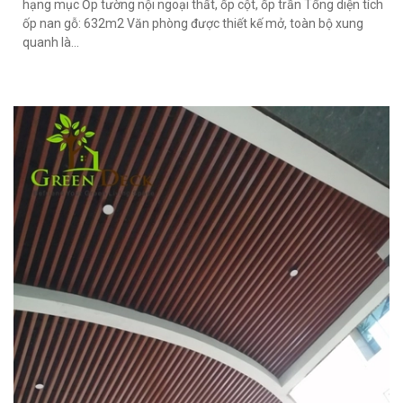
hạng mục Ốp tường nội ngoại thất, ốp cột, ốp trần Tổng diện tích
ốp nan gỗ: 632m2 Văn phòng được thiết kế mở, toàn bộ xung
quanh là...