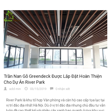
Trần Nan Gỗ Greendeck Được Lắp Đặt Hoàn Thiện
Cho Dự Án River Park
add min
03/15/2019
0 nhận xét
River Park là khu tổ hợp Văn phòng và căn hộ cao cấp tọa lạc tại
vị trí đắc địa nhất Hà Nội. Dù ở vị trí đắc địa nhưng chủ đầu tư vẫn
luôn đề cao thiết kế với nhiều cây xanh bao quanh ở mọi khu vực