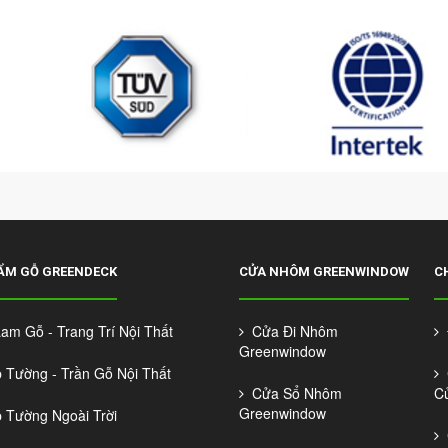
ẨM GỖ GREENDECK
CỬA NHÔM GREENWINDOW
C
m Gỗ - Trang Trí Nội Thất
Cửa Đi Nhôm
Đ
Greenwindow
Tường - Trần Gỗ Nội Thất
C
Cửa Sổ Nhôm
C
Greenwindow
Tường Ngoài Trời
C