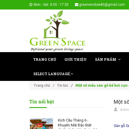
Mon - Sat: 8:00 - 17:30
greenwindow80@gmail.com
TRANG CHỦ
GIỚI THIỆU
SẢN PHẨM
SELECT LANGUAGE
▼
/
Một số mẫu sàn gỗ bể bơi cực
Trang chủ
/
Tin tức
Tin nổi bật
Một số
Admi
Kích Cầu Tháng 6 -
Khuyến Mãi Đặc Biệt
Sàn gỗ G