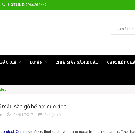
HOTLINE:
0966264442
BÁO GIÁ
DỰ ÁN
NHÀ MÁY SẢN XUẤT
CAM KẾT CH
 đẹp
 mẫu sàn gỗ bể bơi cực đẹp
n
04/01/2017
0 nhận xét
reendeck Composite
được thiết kế chuyên dùng ngoài trời nên khắc phục được hầu