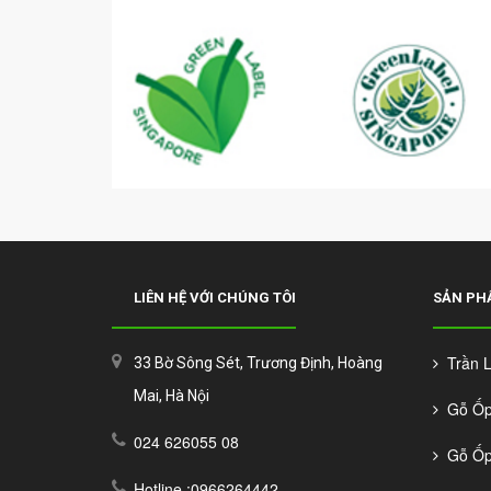
LIÊN HỆ VỚI CHÚNG TÔI
SẢN PH
Trần La
33 Bờ Sông Sét, Trương Định, Hoàng
Mai, Hà Nội
Gỗ Ốp 
024 626055 08
Gỗ Ốp 
Hotline :0966264442