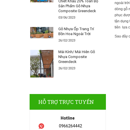
Chiết Khấu 20% Toàn Bộ
ngoài trời
Sản Phẩm Gỗ Nhựa
dòng gỗ m
Composite Greendeck
phục được
03/06/2023
tận dụng 
tiên lựa c
Gỗ Nhựa Ốp Trang Trí
Bồn Hoa Ngoài Trời
Sau đây c
26/02/2023
Mái Kính/ Mái Hiên Gỗ
Nhựa Composite
Greendeck
26/02/2023
HỖ TRỢ TRỰC TUYẾN
Hotline
0966264442