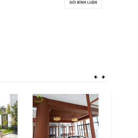
GỬI BÌNH LUẬN