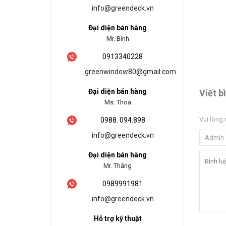
info@greendeck.vn
Đại diện bán hàng
Mr. Bình
0913340228
greenwindow80@gmail.com
Đại diện bán hàng
Viết b
Ms. Thoa
Vui lòng 
0988. 094.898
info@greendeck.vn
Đại diện bán hàng
Mr. Thắng
0989991981
info@greendeck.vn
Hỗ trợ kỹ thuật