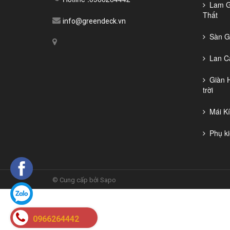
Lam Gỗ
Thất
info@greendeck.vn
Sàn Gỗ
Lan Ca
Giàn H
trời
Mái Kí
Phụ ki
©
Cung cấp bởi Sapo
0966264442