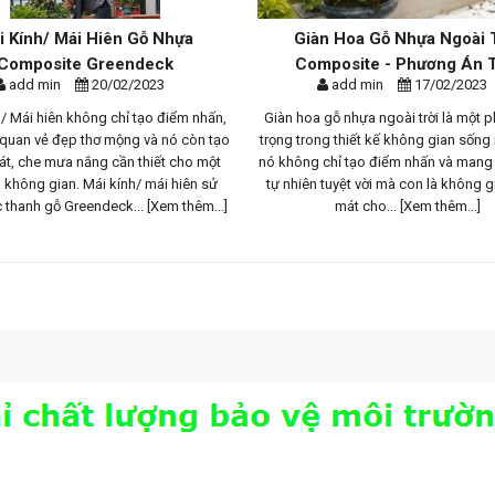
i Kính/ Mái Hiên Gỗ Nhựa
Giàn Hoa Gỗ Nhựa Ngoài 
Composite Greendeck
Composite - Phương Án T
add min
20/02/2023
add min
17/02/2023
 / Mái hiên không chỉ tạo điểm nhấn,
Giàn hoa gỗ nhựa ngoài trời là một 
 quan vẻ đẹp thơ mộng và nó còn tạo
trọng trong thiết kế không gian sống n
t, che mưa nắng cần thiết cho một
nó không chỉ tạo điểm nhấn và mang 
không gian. Mái kính/ mái hiên sử
tự nhiên tuyệt vời mà con là không 
 thanh gỗ Greendeck...
[Xem thêm...]
mát cho...
[Xem thêm...]