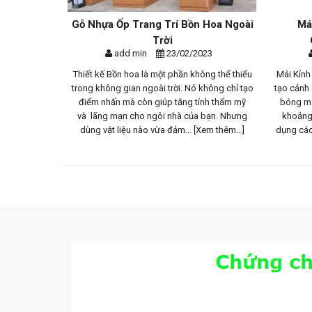
n Mãi Đặc
Gỗ Nhựa Ốp Trang Trí Bồn Hoa Ngoài
Má
..
Trời
23
add min
23/02/2023
h tế đang gặp
Thiết kế Bồn hoa là một phần không thể thiếu
Mái Kính
đỡ khách hàng
trong không gian ngoài trời. Nó không chỉ tạo
tạo cảnh
ghiệp trong
điểm nhấn mà còn giúp tăng tính thẩm mỹ
bóng má
 Không Gian
và lãng mạn cho ngôi nhà của bạn. Nhưng
khoảng 
hêm...]
dùng vật liệu nào vừa đảm...
[Xem thêm...]
dụng các