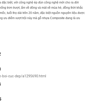
ia đặc biệt, với công nghệ ép đùn công nghệ mới cho ra đời
hống trơn trượt, ấm về đông và mát về mùa hè, đồng thời khắc
ốc, tuổi thọ dài trên 20 năm, đặc biệt nguồn nguyên liệu được
ững ưu điểm vượt trội này mà
gỗ nhựa Composite
đang là ưu
2
3
4
5