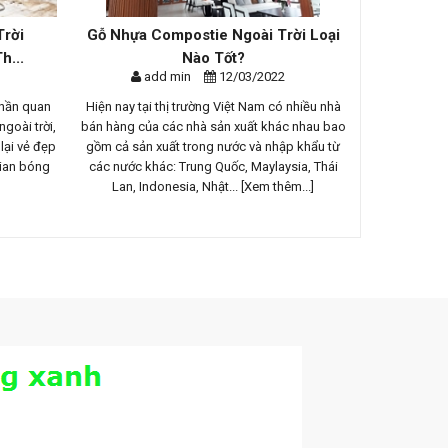
Trời
Gỗ Nhựa Compostie Ngoài Trời Loại
Cung Cấ
h...
Nào Tốt?
Hiê
add min
12/03/2022
ad
phần quan
Hiện nay tại thị trường Việt Nam có nhiều nhà
Ngôi biệt 
goài trời,
bán hàng của các nhà sản xuất khác nhau bao
Đảo với khô
lại vẻ đẹp
gồm cả sản xuất trong nước và nhập khẩu từ
cây cối, nú
gian bóng
các nước khác: Trung Quốc, Maylaysia, Thái
sống xanh mơ 
Lan, Indonesia, Nhật...
[Xem thêm...]
tậ