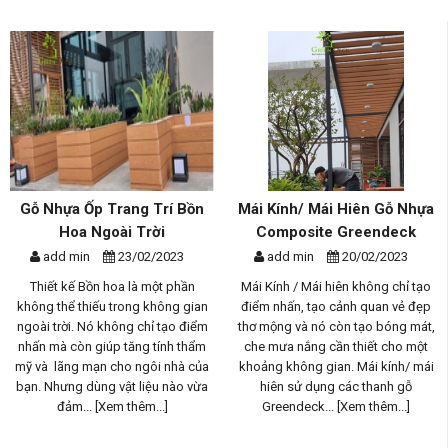
Gỗ Nhựa Ốp Trang Trí Bồn
Mái Kính/ Mái Hiên Gỗ Nhựa
Hoa Ngoài Trời
Composite Greendeck
add min
23/02/2023
add min
20/02/2023
Thiết kế Bồn hoa là một phần
Mái Kính / Mái hiên không chỉ tạo
không thể thiếu trong không gian
điểm nhấn, tạo cảnh quan vẻ đẹp
ngoài trời. Nó không chỉ tạo điểm
thơ mộng và nó còn tạo bóng mát,
nhấn mà còn giúp tăng tính thẩm
che mưa nắng cần thiết cho một
mỹ và lãng mạn cho ngôi nhà của
khoảng không gian. Mái kính/ mái
bạn. Nhưng dùng vật liệu nào vừa
hiên sử dụng các thanh gỗ
đảm...
[Xem thêm...]
Greendeck...
[Xem thêm...]