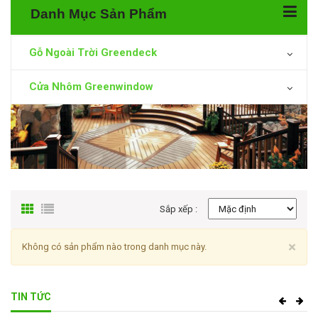
Danh Mục Sản Phẩm
Gỗ Ngoài Trời Greendeck
Cửa Nhôm Greenwindow
Sắp xếp :
Cl
×
Không có sản phẩm nào trong danh mục này.
TIN TỨC