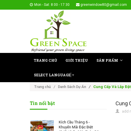
Mon - Sat: 8:00 - 17:30
greenwindow80@gmail.com
TRANG CHỦ
GIỚI THIỆU
SẢN PHẨM
SELECT LANGUAGE
▼
/
Cung Cấp Và Lắp Đặt
Trang chủ
/
Danh Sách Dự Án
Tin nổi bật
Cung C
add m
Kích Cầu Tháng 6 -
Khuyến Mãi Đặc Biệt