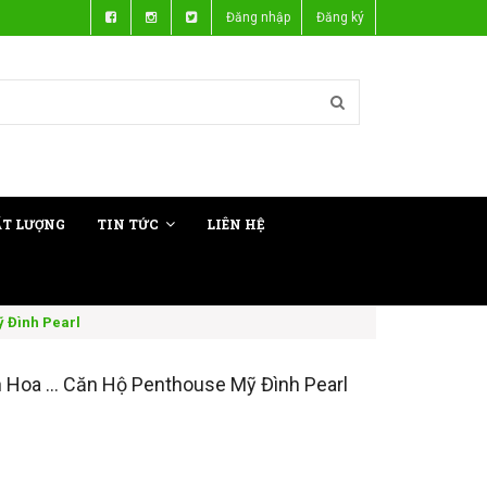
Đăng nhập
Đăng ký
ẤT LƯỢNG
TIN TỨC
LIÊN HỆ
ỹ Đình Pearl
 Hoa ... Căn Hộ Penthouse Mỹ Đình Pearl