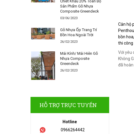
Chiết Khấu 20% Toàn Bộ
Sản Phẩm Gỗ Nhựa
Composite Greendeck
03/06/2023
Căn hộ p
Gỗ Nhựa Ốp Trang Trí
Penthous
Bồn Hoa Ngoài Trời
bồn hoa,
26/02/2023
thi công
Với yêu 
Mái Kính/ Mái Hiên Gỗ
Nhựa Composite
Không Gi
Greendeck
đã hoàn 
26/02/2023
HỖ TRỢ TRỰC TUYẾN
Hotline
0966264442