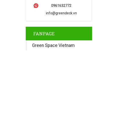
0961632772
info@greendeck.vn
FANPAGE
Green Space Vietnam