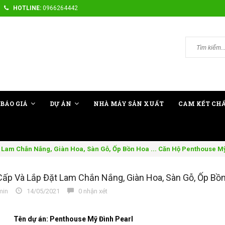
HOTLINE:
0966264442
BÁO GIÁ
DỰ ÁN
NHÀ MÁY SẢN XUẤT
CAM KẾT CH
 Lam Chắn Nắng, Giàn Hoa, Sàn Gỗ, Ốp Bồn Hoa ... Căn Hộ Penthouse M
ấp Và Lắp Đặt Lam Chắn Nắng, Giàn Hoa, Sàn Gỗ, Ốp Bồn
in
14/05/2021
0 nhận xét
Tên dự án: Penthouse Mỹ Đình Pearl