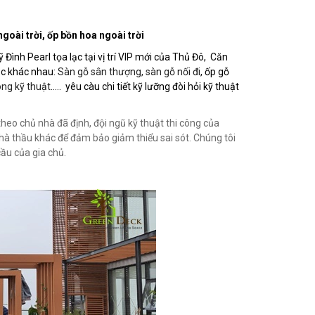
goài trời, ốp bồn hoa ngoài trời
nh Pearl tọa lạc tại vị trí VIP mới của Thủ Đô, Căn
ục khác nhau:
Sàn gỗ sân thượng, sàn gỗ nối đi
, ốp gỗ
òng kỹ thuật
..... yêu càu chi tiết kỹ lưỡng đòi hỏi kỹ thuật
theo chủ nhà đã định, đội ngũ kỹ thuật thi công của
nhà thầu khác để đảm bảo giảm thiểu sai sót. Chúng tôi
ầu của gia chủ.