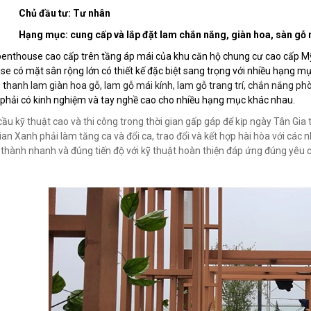
Chủ đầu tư: Tư nhân
Hạng mục: cung cấp và lắp đặt lam chắn nắng, giàn hoa, sàn gỗ n
enthouse cao cấp trên tầng áp mái của khu căn hộ chung cư cao cấp Mỹ Đì
e có mặt sân rộng lớn có thiết kế đặc biệt sang trọng với nhiều hạng m
 t
hanh lam giàn hoa gỗ, lam gỗ mái kính, lam gỗ trang trí, chắn nắng ph
 phải có kinh nghiệm và tay nghề cao cho nhiều hạng mục khác nhau.
cầu kỹ thuật cao và thi công trong thời gian gấp gáp để kịp ngày Tân Gia 
an Xanh phải làm tăng ca và đổi ca, trao đổi và kết hợp hài hòa với các 
thành nhanh và đúng tiến độ với kỹ thuật hoàn thiện đáp ứng đúng yêu c