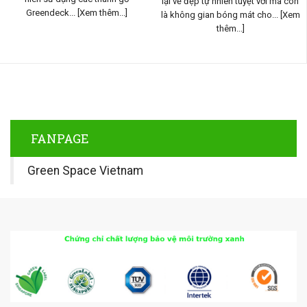
lại vẻ đẹp tự nhiên tuyệt vời mà con
Greendeck...
[Xem thêm...]
là không gian bóng mát cho...
[Xem
thêm...]
FANPAGE
Green Space Vietnam