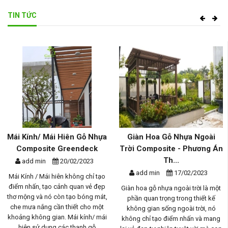
TIN TỨC
Mái Kính/ Mái Hiên Gỗ Nhựa
Giàn Hoa Gỗ Nhựa Ngoài
Composite Greendeck
Trời Composite - Phương Án
Th...
add min
20/02/2023
add min
17/02/2023
Mái Kính / Mái hiên không chỉ tạo
điểm nhấn, tạo cảnh quan vẻ đẹp
Giàn hoa gỗ nhựa ngoài trời là một
thơ mộng và nó còn tạo bóng mát,
phần quan trọng trong thiết kế
che mưa nắng cần thiết cho một
không gian sống ngoài trời, nó
khoảng không gian. Mái kính/ mái
không chỉ tạo điểm nhấn và mang
hiên sử dụng các thanh gỗ