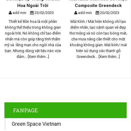
Hoa Ngoài Trời
Composite Greendeck
add min
23/02/2023
add min
20/02/2023
Thiết kế Bồn hoa là một phần
Mái Kính / Mái hiên không chỉ tạo
không thể thiếu trong không gian
điểm nhấn, tạo cảnh quan vẻ đẹp
ngoài trời. Nó không chỉ tạo điểm
thơ mộng và nó còn tạo bóng mát,
nhấn mà còn giúp tăng tính thẩm
che mưa nắng cần thiết cho một
mỹ và lãng mạn cho ngôi nhà của
khoảng không gian. Mái kính/ mái
bạn. Nhưng dùng vật liệu nào vừa
hiên sử dụng các thanh gỗ
đảm...
[Xem thêm...]
Greendeck...
[Xem thêm...]
FANPAGE
Green Space Vietnam