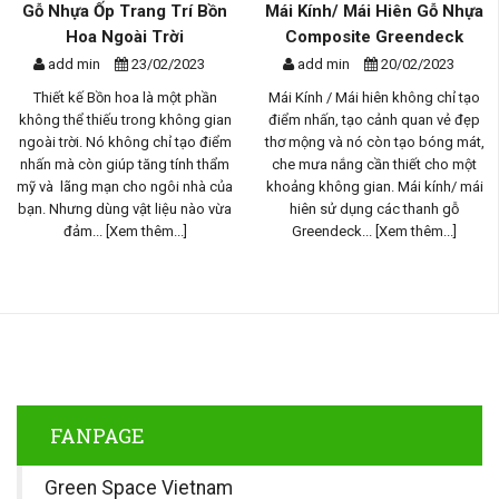
Gỗ Nhựa Ốp Trang Trí Bồn
Mái Kính/ Mái Hiên Gỗ Nhựa
Hoa Ngoài Trời
Composite Greendeck
add min
23/02/2023
add min
20/02/2023
Thiết kế Bồn hoa là một phần
Mái Kính / Mái hiên không chỉ tạo
không thể thiếu trong không gian
điểm nhấn, tạo cảnh quan vẻ đẹp
ngoài trời. Nó không chỉ tạo điểm
thơ mộng và nó còn tạo bóng mát,
nhấn mà còn giúp tăng tính thẩm
che mưa nắng cần thiết cho một
mỹ và lãng mạn cho ngôi nhà của
khoảng không gian. Mái kính/ mái
bạn. Nhưng dùng vật liệu nào vừa
hiên sử dụng các thanh gỗ
đảm...
[Xem thêm...]
Greendeck...
[Xem thêm...]
FANPAGE
Green Space Vietnam