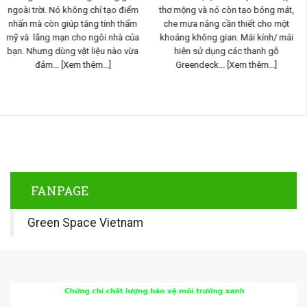
thơ mộng và nó còn tạo bóng mát,
phần quan trọng trong thiết kế
che mưa nắng cần thiết cho một
không gian sống ngoài trời, nó
khoảng không gian. Mái kính/ mái
không chỉ tạo điểm nhấn và mang
hiên sử dụng các thanh gỗ
lại vẻ đẹp tự nhiên tuyệt vời mà con
Greendeck...
[Xem thêm...]
là không gian bóng mát cho...
[Xem
thêm...]
FANPAGE
Green Space Vietnam