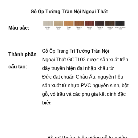
Gỗ Ốp Tường Trần Nội Ngoại Thất
M
àu sắc
:
Gỗ Ốp Trang Trí Tường Trần Nội
Thành phần
Ngoại Thất
GCTI 03 được
sản xuất trên
cấu tạo:
dây truyền hiện đại nhập khẩu từ
Đức đạt chuẩn Châu Âu, nguyên liệu
sản xuất từ nhựa PVC nguyên sinh, bột
gỗ, vỏ trấu và các phụ gia kết dính đặc
biệ
t
- Bề mặt hoàn thiện g
iống gỗ tự nhiên