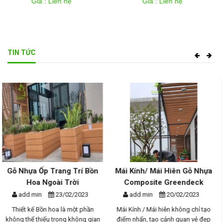
Giá : Liên hệ
Giá : Liên hệ
TIN TỨC
Mái Kính/ Mái Hiên Gỗ Nhựa
Giàn Hoa Gỗ Nhựa Ngoài
Composite Greendeck
Trời Composite - Phương Án
Th...
add min
20/02/2023
add min
17/02/2023
Mái Kính / Mái hiên không chỉ tạo
điểm nhấn, tạo cảnh quan vẻ đẹp
Giàn hoa gỗ nhựa ngoài trời là một