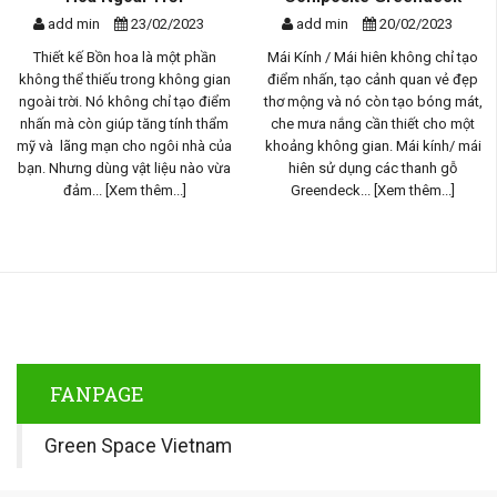
add min
23/02/2023
add min
20/02/2023
Thiết kế Bồn hoa là một phần
Mái Kính / Mái hiên không chỉ tạo
không thể thiếu trong không gian
điểm nhấn, tạo cảnh quan vẻ đẹp
ngoài trời. Nó không chỉ tạo điểm
thơ mộng và nó còn tạo bóng mát,
nhấn mà còn giúp tăng tính thẩm
che mưa nắng cần thiết cho một
mỹ và lãng mạn cho ngôi nhà của
khoảng không gian. Mái kính/ mái
bạn. Nhưng dùng vật liệu nào vừa
hiên sử dụng các thanh gỗ
đảm...
[Xem thêm...]
Greendeck...
[Xem thêm...]
FANPAGE
Green Space Vietnam