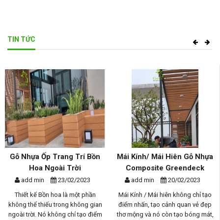
TIN TỨC
 Trí Bồn
Mái Kính/ Mái Hiên Gỗ Nhựa
Giàn Hoa Gỗ Nhự
rời
Composite Greendeck
Trời Composite - 
Th...
2/2023
add min
20/02/2023
add min
17/0
 một phần
Mái Kính / Mái hiên không chỉ tạo
 không gian
điểm nhấn, tạo cảnh quan vẻ đẹp
Giàn hoa gỗ nhựa ngoài
hỉ tạo điểm
thơ mộng và nó còn tạo bóng mát,
phần quan trọng tron