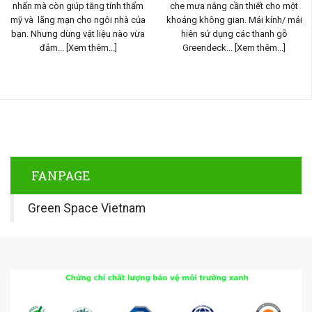
g tính thẩm
che mưa nắng cần thiết cho một
không gian sống ngoà
gôi nhà của
khoảng không gian. Mái kính/ mái
không chỉ tạo điểm n
iệu nào vừa
hiên sử dụng các thanh gỗ
lại vẻ đẹp tự nhiên tuy
...]
Greendeck...
[Xem thêm...]
là không gian bóng mát
thêm...]
FANPAGE
Green Space Vietnam