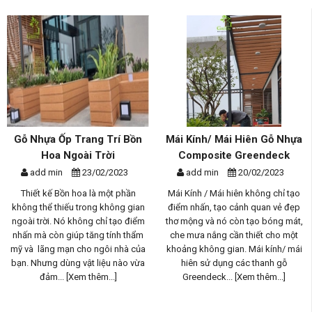
Gỗ Nhựa Ốp Trang Trí Bồn
Mái Kính/ Mái Hiên Gỗ Nhựa
Hoa Ngoài Trời
Composite Greendeck
add min
23/02/2023
add min
20/02/2023
Thiết kế Bồn hoa là một phần
Mái Kính / Mái hiên không chỉ tạo
không thể thiếu trong không gian
điểm nhấn, tạo cảnh quan vẻ đẹp
ngoài trời. Nó không chỉ tạo điểm
thơ mộng và nó còn tạo bóng mát,
nhấn mà còn giúp tăng tính thẩm
che mưa nắng cần thiết cho một
mỹ và lãng mạn cho ngôi nhà của
khoảng không gian. Mái kính/ mái
bạn. Nhưng dùng vật liệu nào vừa
hiên sử dụng các thanh gỗ
đảm...
[Xem thêm...]
Greendeck...
[Xem thêm...]