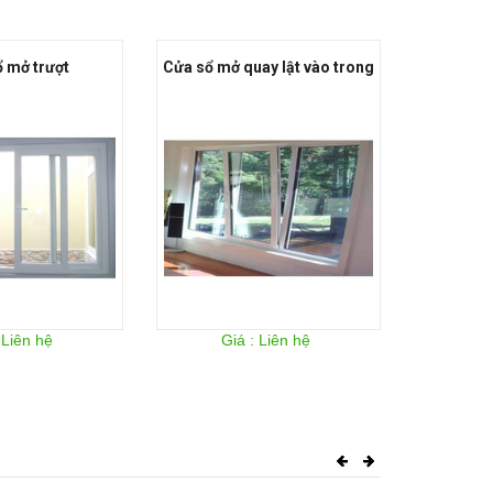
 mở trượt
Cửa sổ mở quay lật vào trong
Cửa sổ
 Liên hệ
Giá : Liên hệ
Gi