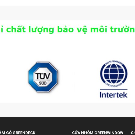
ẨM GỖ GREENDECK
CỬA NHÔM GREENWINDOW
C