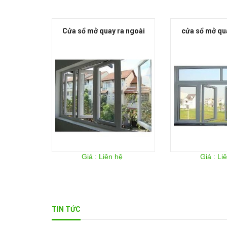
 Lật
Cửa sổ mở quay ra ngoài
cửa sổ mở qu
hệ
Giá : Liên hệ
Giá : Li
TIN TỨC