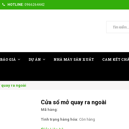
HOTLINE:
0966264442
BÁO GIÁ
DỰ ÁN
NHÀ MÁY SẢN XUẤT
CAM KẾT CH
 quay ra ngoài
Cửa sổ mở quay ra ngoài
Mã hàng:
Tình trạng hàng hóa:
Còn hàng