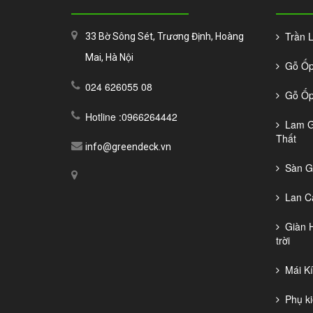
Trần La
33 Bờ Sông Sét, Trương Định, Hoàng
Mai, Hà Nội
Gỗ Ốp 
024 626055 08
Gỗ Ốp 
Hotline :0966264442
Lam Gỗ
Thất
info@greendeck.vn
Sàn Gỗ
Lan Ca
Giàn H
trời
Mái Kí
Phụ ki