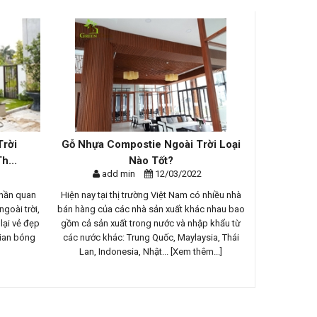
Trời
Gỗ Nhựa Compostie Ngoài Trời Loại
Cung Cấ
h...
Nào Tốt?
Hiê
add min
12/03/2022
ad
phần quan
Hiện nay tại thị trường Việt Nam có nhiều nhà
Ngôi biệt 
goài trời,
bán hàng của các nhà sản xuất khác nhau bao
Đảo với khô
lại vẻ đẹp
gồm cả sản xuất trong nước và nhập khẩu từ
cây cối, nú
gian bóng
các nước khác: Trung Quốc, Maylaysia, Thái
sống xanh mơ 
Lan, Indonesia, Nhật...
[Xem thêm...]
tậ