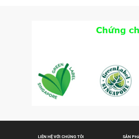
LIÊN HỆ VỚI CHÚNG TÔI
SẢN PH