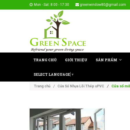
Mon - Sat: 8:00 - 17:30
greenwindow80@gmail.com
TRANG CHỦ
GIỚI THIỆU
SẢN PHẨM
SELECT LANGUAGE
▼
/
Cửa sổ mở
Trang chủ
/
Cửa Sổ Nhựa Lõi Thép uPVC