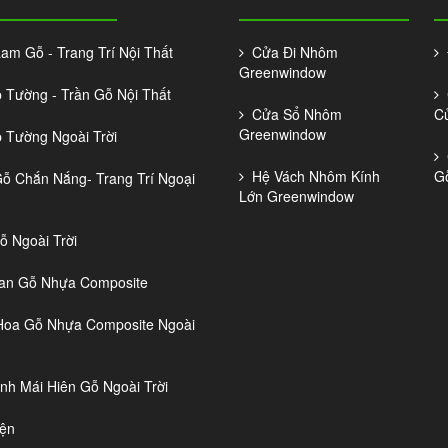
m Gỗ - Trang Trí Nội Thất
Cửa Đi Nhôm
Đ
Greenwindow
Tường - Trần Gỗ Nội Thất
C
Cửa Sổ Nhôm
C
Greenwindow
Tường Ngoài Trời
C
Hệ Vách Nhôm Kính
G
 Chắn Nắng- Trang Trí Ngoại
Lớn Greenwindow
 Ngoài Trời
n Gỗ Nhựa Composite
oa Gỗ Nhựa Composite Ngoài
nh Mái Hiên Gỗ Ngoài Trời
ện