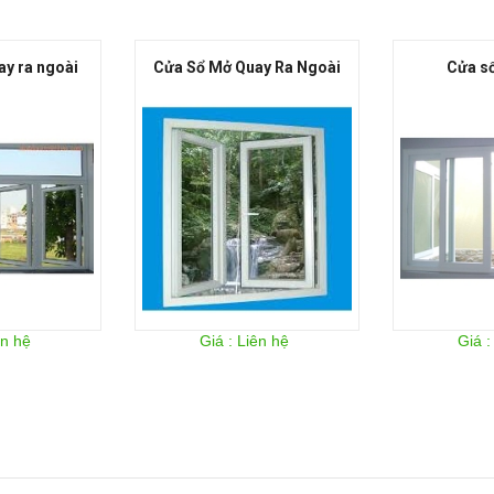
ay ra ngoài
Cửa Sổ Mở Quay Ra Ngoài
Cửa sổ
ên hệ
Giá : Liên hệ
Giá :