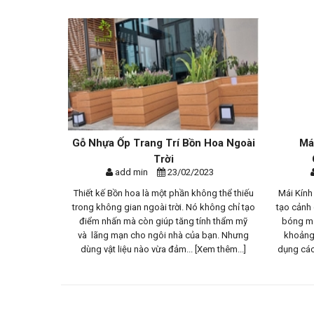
n Mãi Đặc
Gỗ Nhựa Ốp Trang Trí Bồn Hoa Ngoài
Má
..
Trời
23
add min
23/02/2023
h tế đang gặp
Thiết kế Bồn hoa là một phần không thể thiếu
Mái Kính
đỡ khách hàng
trong không gian ngoài trời. Nó không chỉ tạo
tạo cảnh
ghiệp trong
điểm nhấn mà còn giúp tăng tính thẩm mỹ
bóng má
 Không Gian
và lãng mạn cho ngôi nhà của bạn. Nhưng
khoảng 
hêm...]
dùng vật liệu nào vừa đảm...
[Xem thêm...]
dụng các