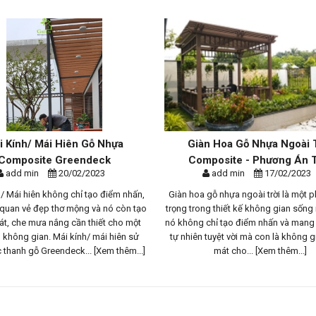
i Kính/ Mái Hiên Gỗ Nhựa
Giàn Hoa Gỗ Nhựa Ngoài 
Composite Greendeck
Composite - Phương Án T
add min
20/02/2023
add min
17/02/2023
 / Mái hiên không chỉ tạo điểm nhấn,
Giàn hoa gỗ nhựa ngoài trời là một 
 quan vẻ đẹp thơ mộng và nó còn tạo
trọng trong thiết kế không gian sống n
t, che mưa nắng cần thiết cho một
nó không chỉ tạo điểm nhấn và mang 
không gian. Mái kính/ mái hiên sử
tự nhiên tuyệt vời mà con là không 
 thanh gỗ Greendeck...
[Xem thêm...]
mát cho...
[Xem thêm...]