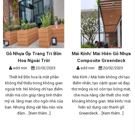
Mái Kính/ Mái Hiên Gỗ Nhựa
Giàn Hoa Gỗ Nhựa Ngoài
Composite Greendeck
Trời Composite - Phương 
Th...
add min
20/02/2023
add min
17/02/2023
Mái Kính / Mái hiên không chỉ tạo
n
điểm nhấn, tạo cảnh quan vẻ đẹp
Giàn hoa gỗ nhựa ngoài trời là mộ
m
thơ mộng và nó còn tạo bóng mát,
phần quan trọng trong thiết kế
m
che mưa nắng cần thiết cho một
không gian sống ngoài trời, nó
a
khoảng không gian. Mái kính/ mái
không chỉ tạo điểm nhấn và man
a
hiên sử dụng các thanh gỗ
lại vẻ đẹp tự nhiên tuyệt vời mà c
Greendeck...
[Xem thêm...]
là không gian bóng mát cho...
[X
thêm...]