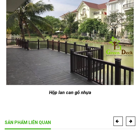
H
ộp lan can g
ỗ nh
ựa
SẢN PHẨM LIÊN QUAN