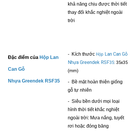
khả năng chịu được thời tiết
thay đổi khắc nghiệt ngoài
trời
Lan Can Gỗ
- Kích th
ướ
c
Hộp
Đặc điểm của
Hộp
Lan
Nhựa Greendek RSF
35
: 35x35
Can Gỗ
(mm)
Nhựa Greendek RSF
35
- Bề mặt hoàn thiện g
iống
gỗ tự nhiên
- Siêu bền dưới mọi loại
hình thời tiết khắc nghiệt
ngoài trời: Mưa nắng, tuyết
rơi hoặc đóng băng