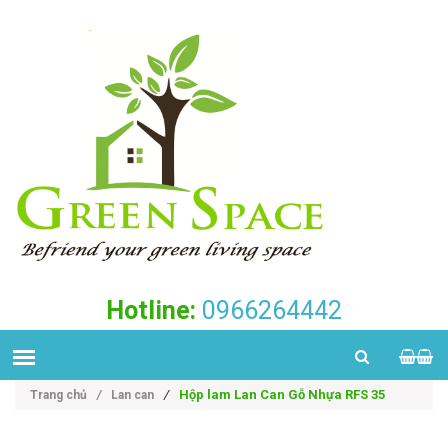
Hotline:
0966264442
/
Hộp lam Lan Can Gỗ Nhựa RFS 35
Trang chủ
/
Lan can