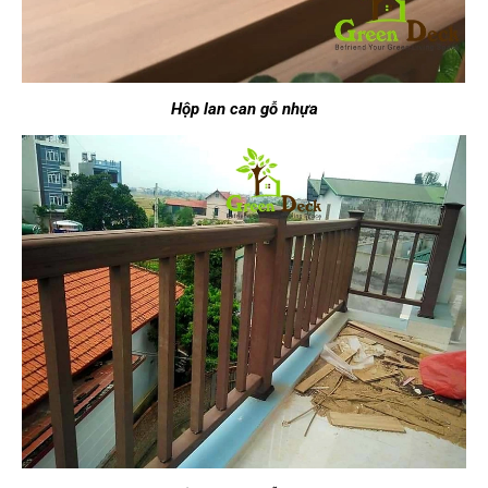
H
ộp lan can g
ỗ nh
ựa