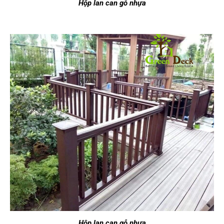
H
ộp lan can g
ỗ nh
ựa
H
ộp lan can g
ỗ nh
ựa