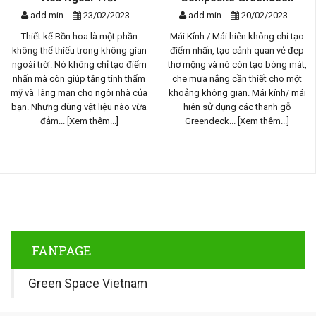
add min
23/02/2023
add min
20/02/2023
Thiết kế Bồn hoa là một phần
Mái Kính / Mái hiên không chỉ tạo
không thể thiếu trong không gian
điểm nhấn, tạo cảnh quan vẻ đẹp
ngoài trời. Nó không chỉ tạo điểm
thơ mộng và nó còn tạo bóng mát,
nhấn mà còn giúp tăng tính thẩm
che mưa nắng cần thiết cho một
mỹ và lãng mạn cho ngôi nhà của
khoảng không gian. Mái kính/ mái
bạn. Nhưng dùng vật liệu nào vừa
hiên sử dụng các thanh gỗ
đảm...
[Xem thêm...]
Greendeck...
[Xem thêm...]
FANPAGE
Green Space Vietnam