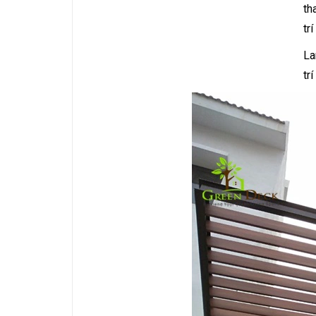
th
tr
La
tr