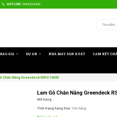
HOTLINE:
0966264442
BÁO GIÁ
DỰ ÁN
NHÀ MÁY SẢN XUẤT
CAM KẾT CH
ỗ Chắn Nắng Greendeck RSFO 10035
Lam Gỗ Chắn Nắng Greendeck R
Mã hàng:
Tình trạng hàng hóa:
Còn hàng