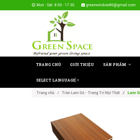
Mon - Sat: 8:00 - 17:30
greenwindow80@gmail.com
TRANG CHỦ
GIỚI THIỆU
SẢN PHẨM
SELECT LANGUAGE
▼
/
Lam G
Trang chủ
/
Trần Lam Gỗ - Trang Trí Nội Thất