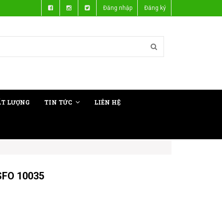
Đăng nhập
Đăng ký
ẤT LƯỢNG
TIN TỨC
LIÊN HỆ
SFO 10035