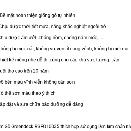
Bề mặt hoàn thiện g
iống gỗ tự nhiên
Chịu được thời tiết mưa, nắng khắc nghiệt ngoài trời
Chịu được ẩm ướt, chống nồm, chống nấm mốc, ...
Không bị mục nát, không vỡ vụn, ít cong vênh, không bị mối mọt.
Thiết kế mỏng nhẹ dễ thi công cho các khu vực tường, trần
Tuổi thọ cao trên 20 năm
Độ bền màu vĩnh viễn không cần sơn
Có thể sơn màu theo ý thích
Lắp đặt và sửa chữa bảo dưỡng dễ dàng
m Gỗ Greendeck
RSFO10035
thích hợp sử dụng làm lam chắn nắn