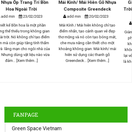
Mái Kính/ Mái Hiên Gỗ Nhựa
Giàn Hoa Gỗ Nhựa Ngoài
Composite Greendeck
Trời Composite - Phương Án
Th...
add min
20/02/2023
add min
17/02/2023
Mái Kính / Mái hiên không chỉ tạo
điểm nhấn, tạo cảnh quan vẻ đẹp
Giàn hoa gỗ nhựa ngoài trời là một
thơ mộng và nó còn tạo bóng mát,
phần quan trọng trong thiết kế
che mưa nắng cần thiết cho một
không gian sống ngoài trời, nó
khoảng không gian. Mái kính/ mái
không chỉ tạo điểm nhấn và mang
hiên sử dụng các thanh gỗ
lại vẻ đẹp tự nhiên tuyệt vời mà con
Greendeck...
[Xem thêm...]
là không gian bóng mát cho...
[Xem
thêm...]
FANPAGE
Green Space Vietnam