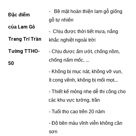
- Bề mặt hoàn thiện lam gỗ g
iống
Đặc điểm
gỗ tự nhiên
Lam Gỗ
của
- Chịu được thời tiết mưa, nắng
Trang Trí Trần
khắc nghiệt ngoài trời
Tường TTHO-
- Chịu được ẩm ướt, chống nồm,
chống nấm mốc, ...
50
- Không bị mục nát, không vỡ vụn,
ít cong vênh, không bị mối mọt...
- Thiết kế mỏng nhẹ dễ thi công cho
các khu vực tường, trần
- Tuổi thọ cao trên 20 năm
- Độ bền màu vĩnh viễn không cần
sơn