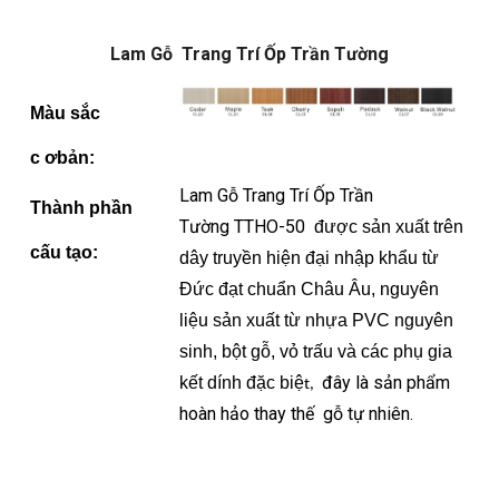
Lam Gỗ Trang Trí Ốp Trần Tường
M
àu sắc
c ơbản
:
Lam Gỗ Trang Trí Ốp Trần
Thành phần
Tường TTHO-50
được
sản xuất trên
cấu tạo:
dây truyền hiện đại nhập khẩu từ
Đức đạt chuẩn Châu Âu, nguyên
liệu sản xuất từ nhựa PVC nguyên
sinh, bột gỗ, vỏ trấu và các phụ gia
đâ
y là sản phẩm
kết dính đặc biệ
t,
hoàn hảo thay thế gỗ tự nhiên.