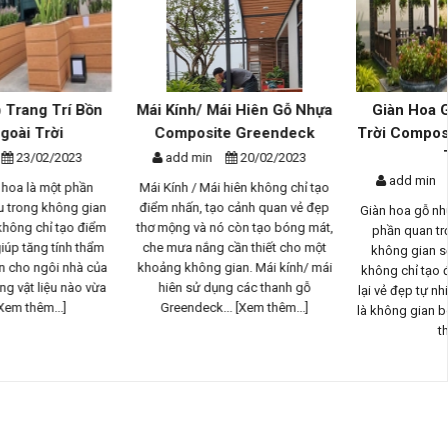
Mái Kính/ Mái Hiên Gỗ Nhựa
Giàn Hoa Gỗ Nhựa Ngoài
Composite Greendeck
Trời Composite - Phương Án
Th...
add min
20/02/2023
add min
17/02/2023
Mái Kính / Mái hiên không chỉ tạo
điểm nhấn, tạo cảnh quan vẻ đẹp
Giàn hoa gỗ nhựa ngoài trời là một
thơ mộng và nó còn tạo bóng mát,
phần quan trọng trong thiết kế
che mưa nắng cần thiết cho một
không gian sống ngoài trời, nó
khoảng không gian. Mái kính/ mái
không chỉ tạo điểm nhấn và mang
hiên sử dụng các thanh gỗ
lại vẻ đẹp tự nhiên tuyệt vời mà con
Greendeck...
[Xem thêm...]
là không gian bóng mát cho...
[Xem
thêm...]