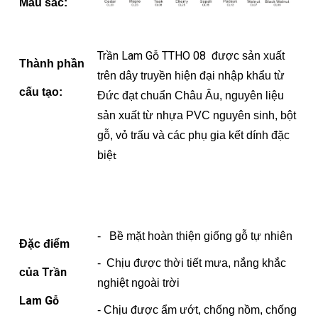
M
àu sắc
:
Trần Lam Gỗ TTHO 08
được
sản xuất
Thành phần
trên dây truyền hiện đại nhập khẩu từ
cấu tạo:
Đức đạt chuẩn Châu Âu, nguyên liệu
sản xuất từ nhựa PVC nguyên sinh, bột
gỗ, vỏ trấu và các phụ gia kết dính đặc
biệ
t
- Bề mặt hoàn thiện g
iống gỗ tự nhiên
Đặc điểm
- Chịu được thời tiết mưa, nắng khắc
Trần
của
nghiệt ngoài trời
Lam Gỗ
- Chịu được ẩm ướt, chống nồm, chống