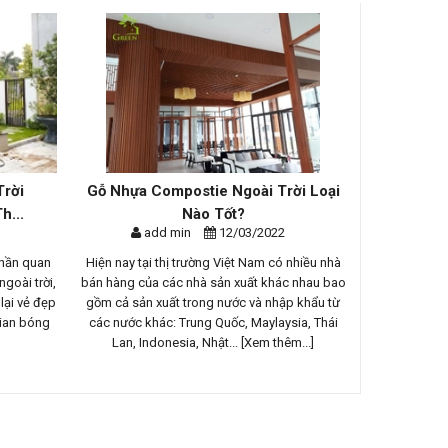
stie Ngoài Trời Loại
Cung Cấp và Lắp Đặt Trần Gỗ Mái
Nào Tốt?
Hiên, Ban Công, Lam ...
n
12/03/2022
add min
16/02/2022
rường Việt Nam có nhiều nhà
Ngôi biệt thự nằm ngay cạnh sân Gold Tam
nhà sản xuất khác nhau bao
Đảo với không gian xung quanh ngút ngàn là
trong nước và nhập khẩu từ
cây cối, núi rừng xanh mát - một không gian
rung Quốc, Maylaysia, Thái
sống xanh mơ ướ của nhiều người. Để kết nối v
a, Nhật...
[Xem thêm...]
tận hưởng...
[Xem thêm...]