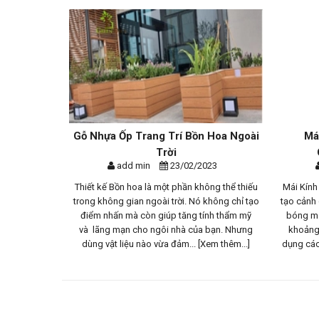
Trang Trí Bồn Hoa Ngoài
Mái Kính/ Mái Hiên Gỗ Nhựa
Trời
Composite Greendeck
 min
23/02/2023
add min
20/02/2023
oa là một phần không thể thiếu
Mái Kính / Mái hiên không chỉ tạo điểm nh
an ngoài trời. Nó không chỉ tạo
tạo cảnh quan vẻ đẹp thơ mộng và nó còn
 còn giúp tăng tính thẩm mỹ
bóng mát, che mưa nắng cần thiết cho m
cho ngôi nhà của bạn. Nhưng
khoảng không gian. Mái kính/ mái hiên 
u nào vừa đảm...
[Xem thêm...]
dụng các thanh gỗ Greendeck...
[Xem thêm