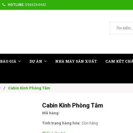
HOTLINE:
0966264442
BÁO GIÁ
DỰ ÁN
NHÀ MÁY SẢN XUẤT
CAM KẾT CH
/
Cabin Kính Phòng Tắm
w
Cabin Kính Phòng Tắm
Mã hàng:
Tình trạng hàng hóa:
Còn hàng