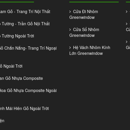
m Gỗ - Trang Trí Nội Thất
Cửa Đi Nhôm
Đ
Greenwindow
Tường - Trần Gỗ Nội Thất
C
Cửa Sổ Nhôm
C
Greenwindow
Tường Ngoài Trời
C
Hệ Vách Nhôm Kính
G
 Chắn Nắng- Trang Trí Ngoại
Lớn Greenwindow
 Ngoài Trời
n Gỗ Nhựa Composite
oa Gỗ Nhựa Composite Ngoài
nh Mái Hiên Gỗ Ngoài Trời
ện