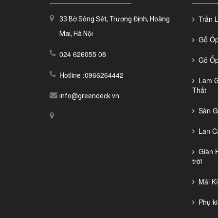
Trần La
33 Bờ Sông Sét, Trương Định, Hoàng
Mai, Hà Nội
Gỗ Ốp 
024 626055 08
Gỗ Ốp 
Hotline :0966264442
Lam Gỗ
Thất
info@greendeck.vn
Sàn Gỗ
Lan Ca
Giàn H
trời
Mái Kí
Phụ ki