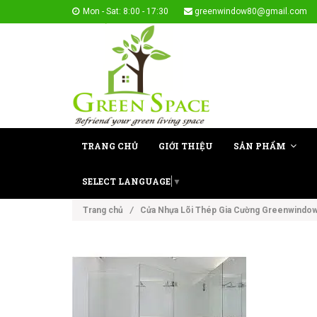
Mon - Sat: 8:00 - 17:30
greenwindow80@gmail.com
TRANG CHỦ
GIỚI THIỆU
SẢN PHẨM
SELECT LANGUAGE
▼
Trang chủ
/
Cửa Nhựa Lõi Thép Gia Cường Greenwindo