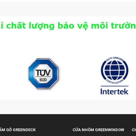
ẨM GỖ GREENDECK
CỬA NHÔM GREENWINDOW
C