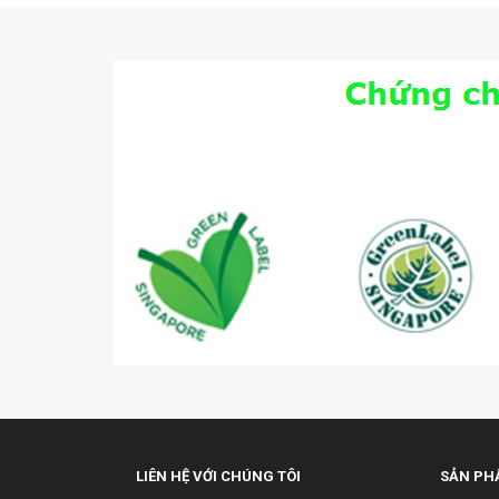
LIÊN HỆ VỚI CHÚNG TÔI
SẢN PH