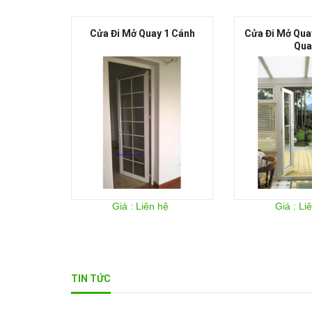
i Mở Quay 1 Cánh
Cửa Đi Mở Quay 2 Cánh Mở
Quay
Giá : Liên hệ
Giá : Liên hệ
TIN TỨC