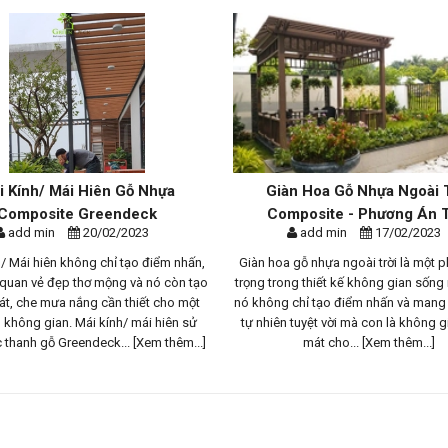
Giàn Hoa Gỗ Nhựa Ngoài Trời
Gỗ Nhựa Compo
Composite - Phương Án Th...
add min
17/02/2023
add mi
ấn,
Giàn hoa gỗ nhựa ngoài trời là một phần quan
Hiện nay tại thị t
 tạo
trọng trong thiết kế không gian sống ngoài trời,
bán hàng của các 
ột
nó không chỉ tạo điểm nhấn và mang lại vẻ đẹp
gồm cả sản xuất 
sử
tự nhiên tuyệt vời mà con là không gian bóng
các nước khác: T
...]
mát cho...
[Xem thêm...]
Lan, Indonesi