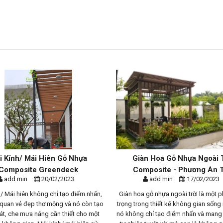
i Kính/ Mái Hiên Gỗ Nhựa
Giàn Hoa Gỗ Nhựa Ngoài 
Composite Greendeck
Composite - Phương Án T
add min
20/02/2023
add min
17/02/2023
 / Mái hiên không chỉ tạo điểm nhấn,
Giàn hoa gỗ nhựa ngoài trời là một 
 quan vẻ đẹp thơ mộng và nó còn tạo
trọng trong thiết kế không gian sống n
t, che mưa nắng cần thiết cho một
nó không chỉ tạo điểm nhấn và mang 