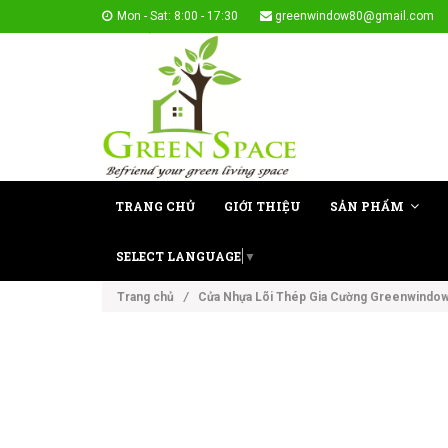
Mon - Sat: 8:00 - 17:30
greenwindow80@gmail.com
TRANG CHỦ
GIỚI THIỆU
SẢN PHẨM
SELECT LANGUAGE
▼
Trang chủ
/
Cửa Nhựa Lõi Thép Gia Cường Greenwindo