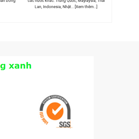
gian bóng
các nước khác: Trung Quốc, Maylaysia, Thái
sống xanh mơ 
Lan, Indonesia, Nhật...
[Xem thêm...]
tậ