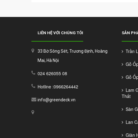
LIÊN HỆ VỚI CHÚNG TÔI
SẢN PH
Trần La
33 Bờ Sông Sét, Trương Định, Hoàng
Mai, Hà Nội
Gỗ Ốp 
024 626055 08
Gỗ Ốp 
Hotline :0966264442
Lam Gỗ
Thất
info@greendeck.vn
Sàn Gỗ
Lan Ca
Giàn H