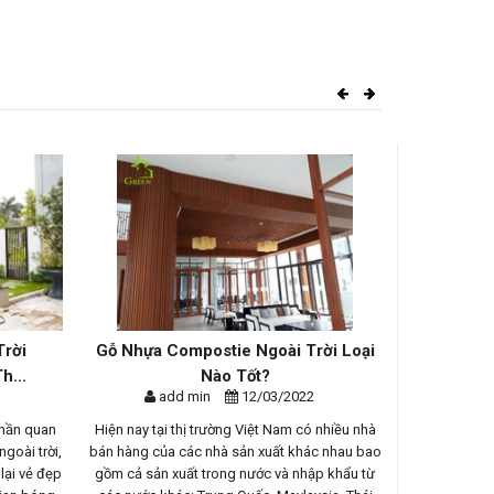
Trời
Gỗ Nhựa Compostie Ngoài Trời Loại
Cung Cấ
h...
Nào Tốt?
Hiê
add min
12/03/2022
ad
phần quan
Hiện nay tại thị trường Việt Nam có nhiều nhà
Ngôi biệt 
goài trời,
bán hàng của các nhà sản xuất khác nhau bao
Đảo với khô
lại vẻ đẹp
gồm cả sản xuất trong nước và nhập khẩu từ
cây cối, nú