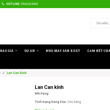
HOTLINE:
0966264442
BÁO GIÁ
DỰ ÁN
NHÀ MÁY SẢN XUẤT
CAM KẾT CH
/
Lan Can kính
w
Lan Can kính
Mã hàng:
Tình trạng hàng hóa:
Còn hàng