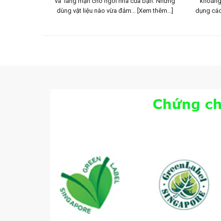
 Không Gian
và lãng mạn cho ngôi nhà của bạn. Nhưng
khoảng 
hêm...]
dùng vật liệu nào vừa đảm...
[Xem thêm...]
dụng các