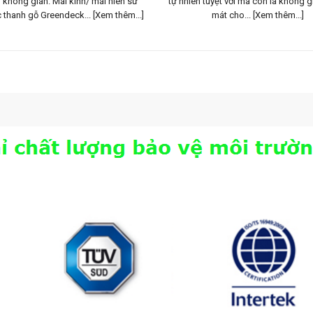
không gian. Mái kính/ mái hiên sử
tự nhiên tuyệt vời mà con là không 
 thanh gỗ Greendeck...
[Xem thêm...]
mát cho...
[Xem thêm...]