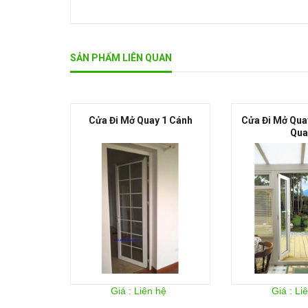
SẢN PHẨM LIÊN QUAN
 4 Cánh
Cửa Đi Mở Quay 1 Cánh
Cửa Đi Mở Qua
Qua
hệ
Giá : Liên hệ
Giá : Li