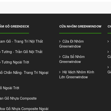
ẨM GỖ GREENDECK
CỬA NHÔM GREENWINDOW
C
m Gỗ - Trang Trí Nội Thất
Cửa Đi Nhôm
Đ
Greenwindow
Tường - Trần Gỗ Nội Thất
C
Cửa Sổ Nhôm
C
Greenwindow
Tường Ngoài Trời
C
Hệ Vách Nhôm Kính
G
 Chắn Nắng- Trang Trí Ngoại
Lớn Greenwindow
 Ngoài Trời
n Gỗ Nhựa Composite
oa Gỗ Nhựa Composite Ngoài