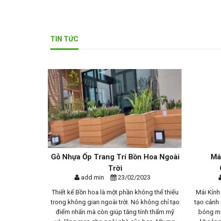
TIN TỨC
n Mãi Đặc
Gỗ Nhựa Ốp Trang Trí Bồn Hoa Ngoài
Má
..
Trời
23
add min
23/02/2023
h tế đang gặp
Thiết kế Bồn hoa là một phần không thể thiếu
Mái Kính
đỡ khách hàng
trong không gian ngoài trời. Nó không chỉ tạo
tạo cảnh
ghiệp trong
điểm nhấn mà còn giúp tăng tính thẩm mỹ
bóng má